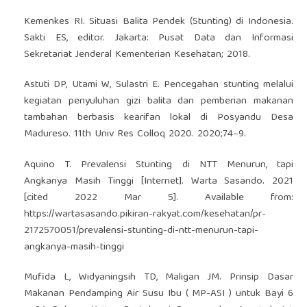
Kemenkes RI. Situasi Balita Pendek (Stunting) di Indonesia.
Sakti ES, editor. Jakarta: Pusat Data dan Informasi
Sekretariat Jenderal Kementerian Kesehatan; 2018.
Astuti DP, Utami W, Sulastri E. Pencegahan stunting melalui
kegiatan penyuluhan gizi balita dan pemberian makanan
tambahan berbasis kearifan lokal di Posyandu Desa
Madureso. 11th Univ Res Colloq 2020. 2020;74–9.
Aquino T. Prevalensi Stunting di NTT Menurun, tapi
Angkanya Masih Tinggi [Internet]. Warta Sasando. 2021
[cited 2022 Mar 5]. Available from:
https://wartasasando.pikiran-rakyat.com/kesehatan/pr-
2172570051/prevalensi-stunting-di-ntt-menurun-tapi-
angkanya-masih-tinggi
Mufida L, Widyaningsih TD, Maligan JM. Prinsip Dasar
Makanan Pendamping Air Susu Ibu ( MP-ASI ) untuk Bayi 6