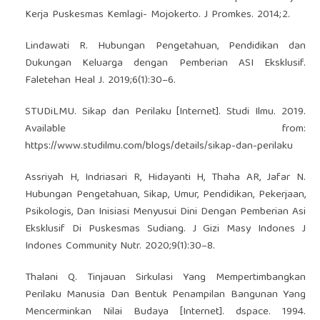
Kerja Puskesmas Kemlagi- Mojokerto. J Promkes. 2014;2.
Lindawati R. Hubungan Pengetahuan, Pendidikan dan
Dukungan Keluarga dengan Pemberian ASI Eksklusif.
Faletehan Heal J. 2019;6(1):30–6.
STUDiLMU. Sikap dan Perilaku [Internet]. Studi Ilmu. 2019.
Available from:
https://www.studilmu.com/blogs/details/sikap-dan-perilaku
Assriyah H, Indriasari R, Hidayanti H, Thaha AR, Jafar N.
Hubungan Pengetahuan, Sikap, Umur, Pendidikan, Pekerjaan,
Psikologis, Dan Inisiasi Menyusui Dini Dengan Pemberian Asi
Eksklusif Di Puskesmas Sudiang. J Gizi Masy Indones J
Indones Community Nutr. 2020;9(1):30–8.
Thalani Q. Tinjauan Sirkulasi Yang Mempertimbangkan
Perilaku Manusia Dan Bentuk Penampilan Bangunan Yang
Mencerminkan Nilai Budaya [Internet]. dspace. 1994.