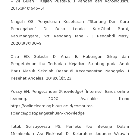
– 24 Bulan : Kajian Pustaka. J Pangan dan Agroindustri.
2015;3(4):1646–51.
Ningsih OS. Penyuluhan Kesehatan :”Stunting Dan Cara
Pencegahan” Di Desa Lenda Kec.Cibal Barat,
Kab.Manggarai, Ntt. Randang Tana - J Pengabdi Masy.
2020;3(3):130–9.
Olsa ED, Sulastri D, Anas E. Hubungan Sikap dan
Pengetahuan Ibu Terhadap Kejadian Stunting pada Anak
Baru Masuk Sekolah Dasar di Kecamanatan Nanggalo. J
Kesehat Andalas. 2018;6(3):523.
Yossy EH. Pengetahuan (Knowledge) [Internet]. Binus online
learning. 2020. Available from:
https://onlinelearning.binus.ac.id/computer-
science/post/pengetahuan-knowledge
Tutuk Sulistiyowati PS. Perilaku Ibu Bekerja Dalam
Memberikan Asi Eksklusif Di Kelurahan Japanan Wilayah