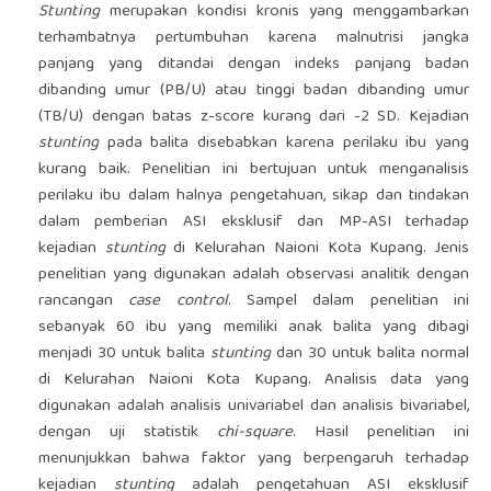
Stunting
merupakan kondisi kronis yang menggambarkan
terhambatnya pertumbuhan karena malnutrisi jangka
panjang yang ditandai dengan indeks panjang badan
dibanding umur (PB/U) atau tinggi badan dibanding umur
(TB/U) dengan batas z-score kurang dari -2 SD. Kejadian
stunting
pada balita disebabkan karena perilaku ibu yang
kurang baik. Penelitian ini bertujuan untuk menganalisis
perilaku ibu dalam halnya pengetahuan, sikap dan tindakan
dalam pemberian ASI eksklusif dan MP-ASI terhadap
kejadian
stunting
di Kelurahan Naioni Kota Kupang. Jenis
penelitian yang digunakan adalah observasi analitik dengan
rancangan
case control­
. Sampel dalam penelitian ini
sebanyak 60 ibu yang memiliki anak balita yang dibagi
menjadi 30 untuk balita
stunting
dan 30 untuk balita normal
di Kelurahan Naioni Kota Kupang. Analisis data yang
digunakan adalah analisis univariabel dan analisis bivariabel,
dengan uji statistik
chi-square
. Hasil penelitian ini
menunjukkan bahwa faktor yang berpengaruh terhadap
kejadian
stunting
adalah pengetahuan ASI eksklusif