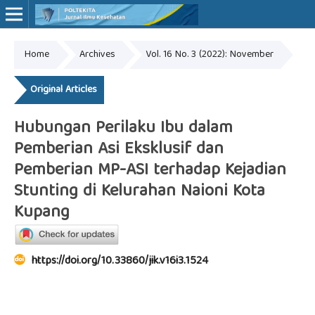
Home
Archives
Vol. 16 No. 3 (2022): November
Online ISSN: 2527-7170
Print ISSN: 1907-459X
Original Articles
Hubungan Perilaku Ibu dalam
Pemberian Asi Eksklusif dan
Pemberian MP-ASI terhadap Kejadian
Stunting di Kelurahan Naioni Kota
Kupang
https://doi.org/10.33860/jik.v16i3.1524