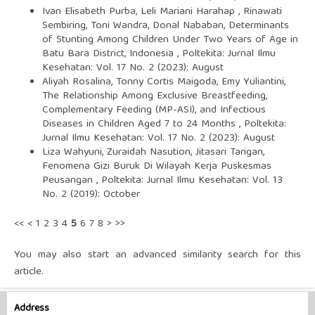
Ivan Elisabeth Purba, Leli Mariani Harahap , Rinawati
Sembiring, Toni Wandra, Donal Nababan,
Determinants
of Stunting Among Children Under Two Years of Age in
Batu Bara District, Indonesia
,
Poltekita: Jurnal Ilmu
Kesehatan: Vol. 17 No. 2 (2023): August
Aliyah Rosalina, Tonny Cortis Maigoda, Emy Yuliantini,
The Relationship Among Exclusive Breastfeeding,
Complementary Feeding (MP-ASI), and Infectious
Diseases in Children Aged 7 to 24 Months
,
Poltekita:
Jurnal Ilmu Kesehatan: Vol. 17 No. 2 (2023): August
Liza Wahyuni, Zuraidah Nasution, Jitasari Tarigan,
Fenomena Gizi Buruk Di Wilayah Kerja Puskesmas
Peusangan
,
Poltekita: Jurnal Ilmu Kesehatan: Vol. 13
No. 2 (2019): October
<<
<
1
2
3
4
5
6
7
8
>
>>
You may also
start an advanced similarity search
for this
article.
Address