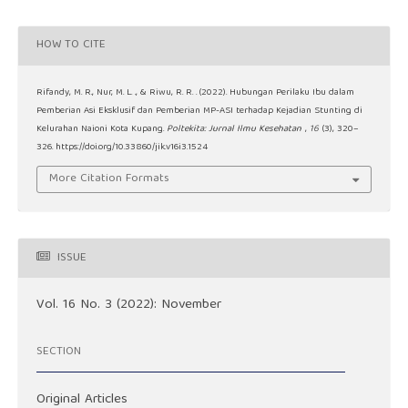
HOW TO CITE
Rifandy, M. R., Nur, M. L. ., & Riwu, R. R. . (2022). Hubungan Perilaku Ibu dalam
Pemberian Asi Eksklusif dan Pemberian MP-ASI terhadap Kejadian Stunting di
Kelurahan Naioni Kota Kupang.
Poltekita: Jurnal Ilmu Kesehatan
,
16
(3), 320–
326. https://doi.org/10.33860/jik.v16i3.1524
More Citation Formats
ISSUE
Vol. 16 No. 3 (2022): November
SECTION
Original Articles