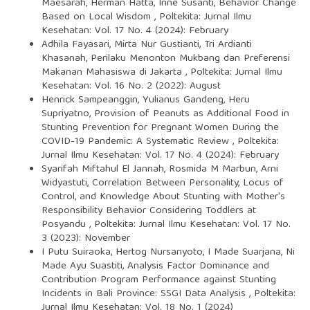
Maesarah, Herman Hatta, Inne Susanti,
Behavior Change
Based on Local Wisdom
,
Poltekita: Jurnal Ilmu
Kesehatan: Vol. 17 No. 4 (2024): February
Adhila Fayasari, Mirta Nur Gustianti, Tri Ardianti
Khasanah,
Perilaku Menonton Mukbang dan Preferensi
Makanan Mahasiswa di Jakarta
,
Poltekita: Jurnal Ilmu
Kesehatan: Vol. 16 No. 2 (2022): August
Henrick Sampeanggin, Yulianus Gandeng, Heru
Supriyatno,
Provision of Peanuts as Additional Food in
Stunting Prevention for Pregnant Women During the
COVID-19 Pandemic: A Systematic Review
,
Poltekita:
Jurnal Ilmu Kesehatan: Vol. 17 No. 4 (2024): February
Syarifah Miftahul El Jannah, Rosmida M Marbun, Arni
Widyastuti,
Correlation Between Personality, Locus of
Control, and Knowledge About Stunting with Mother's
Responsibility Behavior Considering Toddlers at
Posyandu
,
Poltekita: Jurnal Ilmu Kesehatan: Vol. 17 No.
3 (2023): November
I Putu Suiraoka, Hertog Nursanyoto, I Made Suarjana, Ni
Made Ayu Suastiti,
Analysis Factor Dominance and
Contribution Program Performance against Stunting
Incidents in Bali Province: SSGI Data Analysis
,
Poltekita:
Jurnal Ilmu Kesehatan: Vol. 18 No. 1 (2024)