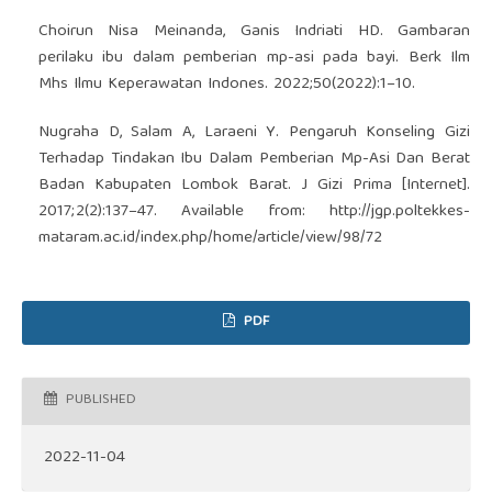
Choirun Nisa Meinanda, Ganis Indriati HD. Gambaran
perilaku ibu dalam pemberian mp-asi pada bayi. Berk Ilm
Mhs Ilmu Keperawatan Indones. 2022;50(2022):1–10.
Nugraha D, Salam A, Laraeni Y. Pengaruh Konseling Gizi
Terhadap Tindakan Ibu Dalam Pemberian Mp-Asi Dan Berat
Badan Kabupaten Lombok Barat. J Gizi Prima [Internet].
2017;2(2):137–47. Available from:
http://jgp.poltekkes-
mataram.ac.id/index.php/home/article/view/98/72
PDF
PUBLISHED
2022-11-04