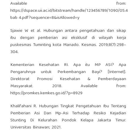
Available from:
https://dspace.uii.ac.id/bitstream/handle/123456789/1090/05.4
bab 4.pdf?sequence=8&isAllowed=y
Sjawie W et al. Hubungan antara pengetahuan dan sikap
ibu dengan pemberian asi eksklusif di wilayah kerja
puskesmas Tuminting kota Manado. Kesmas. 2019;8(7):298–
304.
Kementerian Kesehatan RI. Apa itu MP ASI? Apa
Pengaruhnya untuk Perkembangan Bayi? [Internet].
Direktorat Promosi Kesehatan & Pemberdayaan
Masyarakat. 2018. Available from:
https://promkes.kemkes.go.id/?p=8929
Khalifahani R. Hubungan Tingkat Pengetahuan Ibu Tentang
Pemberian Asi Dan Mp-Asi Terhadap Resiko Kejadian
Stunting Di Kelurahan Pondok Kelapa Jakarta Timur.
Universitas Binawan; 2021.