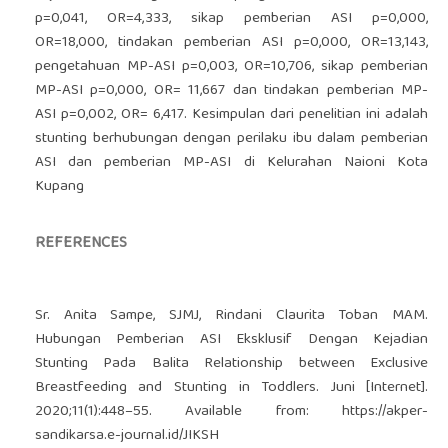
p=0,041, OR=4,333, sikap pemberian ASI p=0,000,
OR=18,000, tindakan pemberian ASI p=0,000, OR=13,143,
pengetahuan MP-ASI p=0,003, OR=10,706, sikap pemberian
MP-ASI p=0,000, OR= 11,667 dan tindakan pemberian MP-
ASI p=0,002, OR= 6,417. Kesimpulan dari penelitian ini adalah
stunting berhubungan dengan perilaku ibu dalam pemberian
ASI dan pemberian MP-ASI di Kelurahan Naioni Kota
Kupang
REFERENCES
Sr. Anita Sampe, SJMJ, Rindani Claurita Toban MAM.
Hubungan Pemberian ASI Eksklusif Dengan Kejadian
Stunting Pada Balita Relationship between Exclusive
Breastfeeding and Stunting in Toddlers. Juni [Internet].
2020;11(1):448–55. Available from:
https://akper-
sandikarsa.e-journal.id/JIKSH