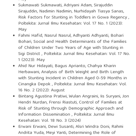
Sukmawati Sukmawati, Adriyani Adam, Sirajuddin
Sirajuddin, Nadimin Nadimin, Nurhidayah Tiasya Sanas,
Risk Factors for Stunting in Toddlers in Gowa Regency
,
Poltekita: Jurnal Ilmu Kesehatan: Vol. 17 No. 1 (2023):
May
Fahmi Hafid, Nasrul Nasrul, Adhyanti Adhyanti, Bohari
Bohari,
Social and Health Determinants of the Families
of Children Under Two Years of Age with Stunting in
Sigi District
,
Poltekita: Jurnal Ilmu Kesehatan: Vol. 17 No.
1 (2023): May
Ahid Nur Hidayati, Bagus Aprianto, Chahya Kharin
Herbawani,
Analysis of Birth Weight and Birth Length
with Stunting Incident in Children Aged 0-59 Months in
Cinangka Depok
,
Poltekita: Jurnal Ilmu Kesehatan: Vol.
16 No. 2 (2022): August
Bintang Agustina Pratiwi, Wulan Angraini, Iis Suryani, Jon
Hendri Nurdan, Frensi Riastuti,
Control of Families at
Risk of Stunting through Demographic Approach and
Information Dissemination
,
Poltekita: Jurnal Ilmu
Kesehatan: Vol. 18 No. 3 (2024)
Erwani Erwani, Dewi Susanti, Alsri Windra Doni, Rahmi
Andrita Yuda, Meyi Yanti,
Determining the Role of