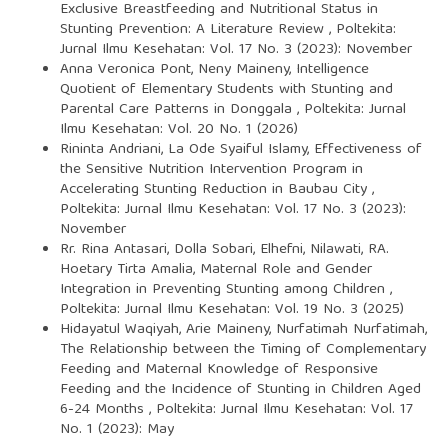
Exclusive Breastfeeding and Nutritional Status in
Stunting Prevention: A Literature Review
,
Poltekita:
Jurnal Ilmu Kesehatan: Vol. 17 No. 3 (2023): November
Anna Veronica Pont, Neny Maineny,
Intelligence
Quotient of Elementary Students with Stunting and
Parental Care Patterns in Donggala
,
Poltekita: Jurnal
Ilmu Kesehatan: Vol. 20 No. 1 (2026)
Rininta Andriani, La Ode Syaiful Islamy,
Effectiveness of
the Sensitive Nutrition Intervention Program in
Accelerating Stunting Reduction in Baubau City
,
Poltekita: Jurnal Ilmu Kesehatan: Vol. 17 No. 3 (2023):
November
Rr. Rina Antasari, Dolla Sobari, Elhefni, Nilawati, RA.
Hoetary Tirta Amalia,
Maternal Role and Gender
Integration in Preventing Stunting among Children
,
Poltekita: Jurnal Ilmu Kesehatan: Vol. 19 No. 3 (2025)
Hidayatul Waqiyah, Arie Maineny, Nurfatimah Nurfatimah,
The Relationship between the Timing of Complementary
Feeding and Maternal Knowledge of Responsive
Feeding and the Incidence of Stunting in Children Aged
6-24 Months
,
Poltekita: Jurnal Ilmu Kesehatan: Vol. 17
No. 1 (2023): May