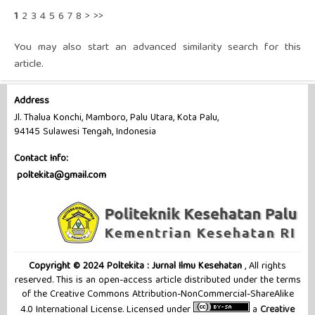
1
2
3
4
5
6
7
8
>
>>
You may also
start an advanced similarity search
for this
article.
Address
Jl. Thalua Konchi, Mamboro, Palu Utara, Kota Palu,
94145 Sulawesi Tengah, Indonesia
Contact Info:
poltekita@gmail.com
Copyright © 2024 Poltekita : Jurnal Ilmu Kesehatan
, All rights
reserved. This is an open-access article distributed under the terms
of the Creative Commons Attribution-NonCommercial-ShareAlike
4.0 International License. Licensed under
a
Creative