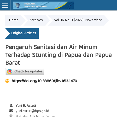
Home
Archives
Vol. 16 No. 3 (2022): November
Online ISSN: 2527-7170
Print ISSN: 1907-459X
Original Articles
Pengaruh Sanitasi dan Air Minum
Terhadap Stunting di Papua dan Papua
Barat
https://doi.org/10.33860/jik.v16i3.1470
Yuni R. Astuti
yuni.astuti@bps.go.id
Statistisi Ahli Muda, Badan