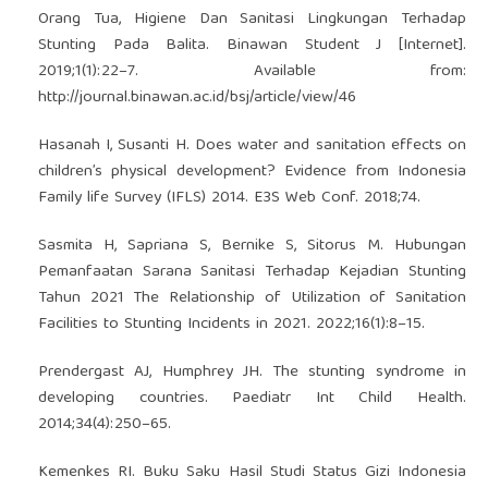
Orang Tua, Higiene Dan Sanitasi Lingkungan Terhadap
Stunting Pada Balita. Binawan Student J [Internet].
2019;1(1):22–7. Available from:
http://journal.binawan.ac.id/bsj/article/view/46
Hasanah I, Susanti H. Does water and sanitation effects on
children’s physical development? Evidence from Indonesia
Family life Survey (IFLS) 2014. E3S Web Conf. 2018;74.
Sasmita H, Sapriana S, Bernike S, Sitorus M. Hubungan
Pemanfaatan Sarana Sanitasi Terhadap Kejadian Stunting
Tahun 2021 The Relationship of Utilization of Sanitation
Facilities to Stunting Incidents in 2021. 2022;16(1):8–15.
Prendergast AJ, Humphrey JH. The stunting syndrome in
developing countries. Paediatr Int Child Health.
2014;34(4):250–65.
Kemenkes RI. Buku Saku Hasil Studi Status Gizi Indonesia