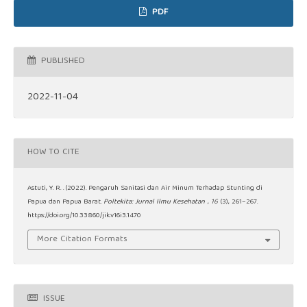
PDF
PUBLISHED
2022-11-04
HOW TO CITE
Astuti, Y. R. . (2022). Pengaruh Sanitasi dan Air Minum Terhadap Stunting di
Papua dan Papua Barat.
Poltekita: Jurnal Ilmu Kesehatan
,
16
(3), 261–267.
https://doi.org/10.33860/jik.v16i3.1470
More Citation Formats
ISSUE