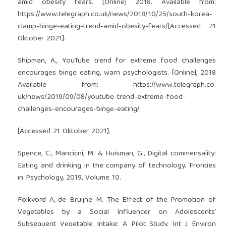
amid obesity fears. [Online] 2018. Available from:
https://www.telegraph.co.uk/news/2018/10/25/south-korea-
clamp-binge-eating-trend-amid-obesity-fears/[Accessed 21
Oktober 2021].
Shipman, A., YouTube trend for extreme food challenges
encourages binge eating, warn psychologists. [Online], 2018
Available from:
https://www.telegraph.co
.
uk/news/2019/09/08/youtube-trend-extreme-food-
challenges-encourages-binge-eating/
[Accessed 21 Oktober 2021].
Spence, C., Mancicni, M. & Huisman, G., Digital commensality:
Eating and drinking in the company of technology. Fronties
in Psychology, 2019, Volume 10.
Folkvord A, de Bruijne M. The Effect of the Promotion of
Vegetables by a Social Influencer on Adolescents’
Subsequent Vegetable Intake: A Pilot Study. Int J Environ