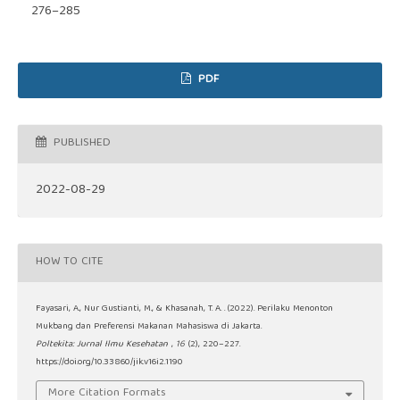
276–285
PDF
PUBLISHED
2022-08-29
HOW TO CITE
Fayasari, A., Nur Gustianti, M., & Khasanah, T. A. . (2022). Perilaku Menonton
Mukbang dan Preferensi Makanan Mahasiswa di Jakarta.
Poltekita: Jurnal Ilmu Kesehatan
,
16
(2), 220–227.
https://doi.org/10.33860/jik.v16i2.1190
More Citation Formats