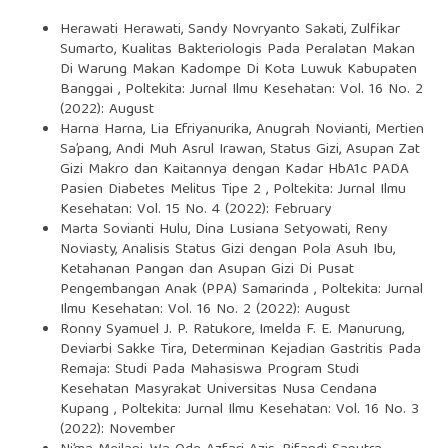
Herawati Herawati, Sandy Novryanto Sakati, Zulfikar
Sumarto,
Kualitas Bakteriologis Pada Peralatan Makan
Di Warung Makan Kadompe Di Kota Luwuk Kabupaten
Banggai
,
Poltekita: Jurnal Ilmu Kesehatan: Vol. 16 No. 2
(2022): August
Harna Harna, Lia Efriyanurika, Anugrah Novianti, Mertien
Sa’pang, Andi Muh Asrul Irawan,
Status Gizi, Asupan Zat
Gizi Makro dan Kaitannya dengan Kadar HbA1c PADA
Pasien Diabetes Melitus Tipe 2
,
Poltekita: Jurnal Ilmu
Kesehatan: Vol. 15 No. 4 (2022): February
Marta Sovianti Hulu, Dina Lusiana Setyowati, Reny
Noviasty,
Analisis Status Gizi dengan Pola Asuh Ibu,
Ketahanan Pangan dan Asupan Gizi Di Pusat
Pengembangan Anak (PPA) Samarinda
,
Poltekita: Jurnal
Ilmu Kesehatan: Vol. 16 No. 2 (2022): August
Ronny Syamuel J. P. Ratukore, Imelda F. E. Manurung,
Deviarbi Sakke Tira,
Determinan Kejadian Gastritis Pada
Remaja: Studi Pada Mahasiswa Program Studi
Kesehatan Masyrakat Universitas Nusa Cendana
Kupang
,
Poltekita: Jurnal Ilmu Kesehatan: Vol. 16 No. 3
(2022): November