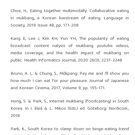
Choe, H., Eating together multimodally: Collaborative eating
in mukbang, a Korean livestream of eating. Language in
Society, 2019 Issue 48, pp. 171-208
Kang E, Lee J, Kim KH, Yun YH, The popularity of eating
broadcast: content nalysis of mukbang youtube videos,
media coverage, and the health impact of mukbang on
public. Health Informatics Journal, 2020 26(3), 2237-2248
Bruno, A. L. & Chung, S., Mŏkpang: Pay me and I’ll show you
how much I can eat for your pleasure. Journal of Japanese
and Korean Cinema, 2017, Volume 9, pp. 155-171.
Hong, S. & Park, S., Internet mukbang (foodcasting) in South
Korea. In I. Eleá & L. Mikos (Eds.) ed. Göteborg: Nordicom.,
2018
Park, K., South Korea to clamp down on binge-eating trend