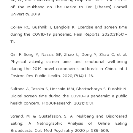
Xu, W., Does Watching Mukbang Help You Diet? The Effect
of The Mukbang on The Desire to Eat. [Theses] Cornell
University, 2019
Colley RC, Bushnik T, Langlois K. Exercise and screen time
during the COVID-19 pandemic. Heal Reports. 2020;31(6):1–
11.
Qin F, Song Y, Nassis GP, Zhao L, Dong Y, Zhao C, et al.
Physical activity, screen time, and emotional well-being
during the 2019 novel coronavirus outbreak in China. Int J
Environ Res Public Health. 2020;17(14):1–16.
Sultana A, Tasnim S, Hossain MM, Bhattacharya S, Purohit N.
Digital screen time during the COVID-19 pandemic: a public
health concern. F1000Research. 2021;10:81.
Strand, M. & Gustafsson, S. A. Mukbang and Disordered
Eating: A Netnographic Analysis of Online Eating
Broadcasts. Cult Med Psychiatry, 2020 p. 586–609.