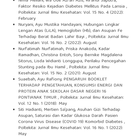
Ni’ma Meilani, Wa Ode Azfari Azis, Rifandi Saputra,
Faktor Resiko Kejadian Diabetes Mellitus Pada Lansia
,
Poltekita: Jurnal Ilmu Kesehatan: Vol. 15 No. 4 (2022):
February
Nuryani, Ayu Mustika Handayani,
Hubungan Lingkar
Lengan Atas (LiLA), Hemoglobin (Hb), dan Asupan Fe
Terhadap Berat Badan Lahir Bayi
,
Poltekita: Jurnal Ilmu
Kesehatan: Vol. 16 No. 2 (2022): August
Nurfatimah Nurfatimah, Priska Anakoda, Kadar
Ramadhan, Christina Entoh, Sony Bernike Magdalena
Sitorus, Lisda Widianti Longgupa,
Perilaku Pencegahan
Stunting pada Ibu Hamil
,
Poltekita: Jurnal Ilmu
Kesehatan: Vol. 15 No. 2 (2021): August
Suaebah, Ayu Rafiony,
PENGARUH BOOKLET
TERHADAP PENGETAHUAN, KONSUMSI ENERGI DAN
PROTEIN ANAK SEKOLAH DASAR NEGERI 16
PONTIANAK TIMUR
,
Poltekita: Jurnal Ilmu Kesehatan:
Vol. 12 No. 1 (2018): May
Siti Hadianti, Mertien Sa'pang,
Asuhan Gizi Terhadap
Asupan, Saturasi dan Kadar Glukosa Darah Pasien
Corona Virus Disease (COVID 19) Komorbid Diabetes
,
Poltekita: Jurnal Ilmu Kesehatan: Vol. 16 No. 1 (2022):
May