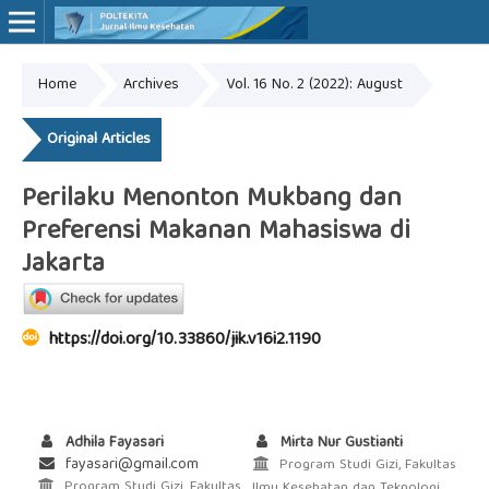
Home
Archives
Vol. 16 No. 2 (2022): August
Online ISSN: 2527-7170
Print ISSN: 1907-459X
Original Articles
Perilaku Menonton Mukbang dan
Preferensi Makanan Mahasiswa di
Jakarta
https://doi.org/10.33860/jik.v16i2.1190
Adhila Fayasari
Mirta Nur Gustianti
fayasari@gmail.com
Program Studi Gizi, Fakultas
Program Studi Gizi, Fakultas
Ilmu Kesehatan dan Teknologi,