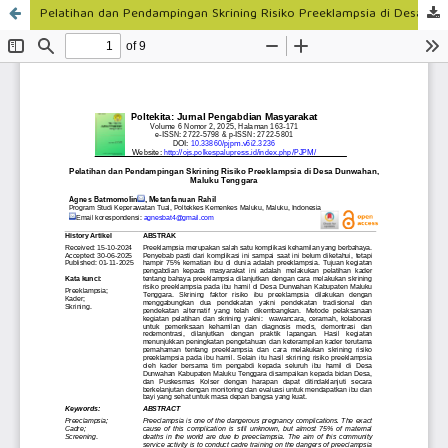
Pelatihan dan Pendampingan Skrining Risiko Preeklampsia di Desa Dunwahan, Maluku Tenggara